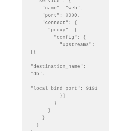
  "service": {

    "name": "web",

    "port": 8080,

    "connect": {

      "proxy": {

        "config": {

          "upstreams": 
[{

"destination_name": 
"db",

"local_bind_port": 9191

          }]

        }

      }

    }

  }
