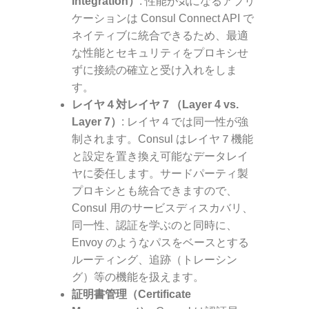
Integration）
: 性能が気になるアプリ
ケーションは Consul Connect API で
ネイティブに統合できるため、最適
な性能とセキュリティをプロキシせ
ずに接続の確立と受け入れをしま
す。
レイヤ４対レイヤ７（Layer 4 vs.
Layer 7）
: レイヤ４では同一性が強
制されます。Consul はレイヤ７機能
と設定を置き換え可能なデータレイ
ヤに委任します。サードパーティ製
プロキシとも統合できますので、
Consul 用のサービスディスカバリ、
同一性、認証を学ぶのと同時に、
Envoy のようなパスをベースとする
ルーティング、追跡（トレーシン
グ）等の機能を扱えます。
証明書管理（Certificate