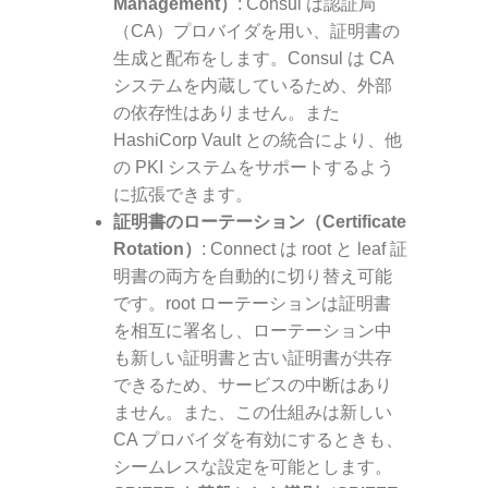
Management）
: Consul は認証局
（CA）プロバイダを用い、証明書の
生成と配布をします。Consul は CA
システムを内蔵しているため、外部
の依存性はありません。また
HashiCorp Vault との統合により、他
の PKI システムをサポートするよう
に拡張できます。
証明書のローテーション（Certificate
Rotation）
: Connect は root と leaf 証
明書の両方を自動的に切り替え可能
です。root ローテーションは証明書
を相互に署名し、ローテーション中
も新しい証明書と古い証明書が共存
できるため、サービスの中断はあり
ません。また、この仕組みは新しい
CA プロバイダを有効にするときも、
シームレスな設定を可能とします。