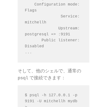
    Configuration mode: 
Flags

               Service: 
mitchellh

              Upstream: 
postgresql => :9191

       Public listener: 
Disabled

...
そして、他のシェルで、通常の
で接続できます：
psql
$ psql -h 127.0.0.1 -p 
9191 -U mitchellh mydb
