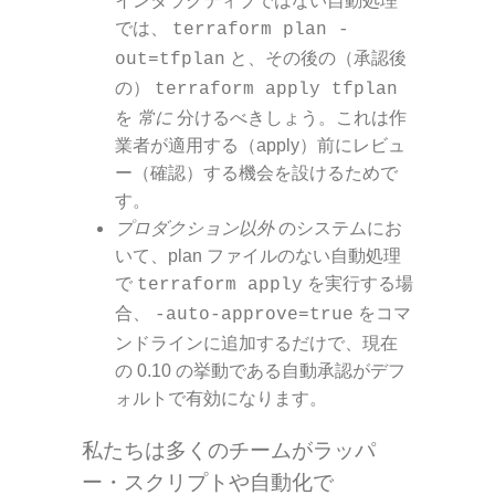
インタラクティブではない自動処理
では、
terraform plan -
と、その後の（承認後
out=tfplan
の）
terraform apply tfplan
を
常に
分けるべきしょう。これは作
業者が適用する（apply）前にレビュ
ー（確認）する機会を設けるためで
す。
プロダクション以外
のシステムにお
いて、plan ファイルのない自動処理
で
を実行する場
terraform apply
合、
をコマ
-auto-approve=true
ンドラインに追加するだけで、現在
の 0.10 の挙動である自動承認がデフ
ォルトで有効になります。
私たちは多くのチームがラッパ
ー・スクリプトや自動化で