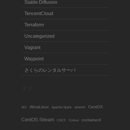
Stable Diffusion
TencentCloud
Terraform
Uncategorized
Vagrant
Waypoint
さくらのレンタルサーバ
タグ
AlmaLinux
CentOS
ACI
Apache Spark
artwork
CentOS Stream
containerd
CNCF
Consul