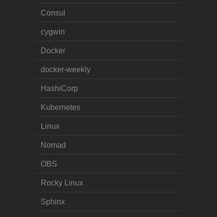
Consul
cygwin
Docker
docker-weekly
HashiCorp
Kubernetes
Linux
Nomad
OBS
Rocky Linux
Sphinx