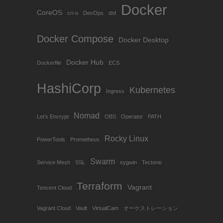
Docker
CoreOS
cri-o
DevOps
dnf
Docker Compose
Docker Desktop
Docker Hub
Dockerfile
ECS
HashiCorp
Kubernetes
Ingress
Nomad
Let's Encrypt
OBS
Operator
PATH
Rocky Linux
PowerTools
Prometheus
Swarm
Service Mesh
SSL
sygwin
Tectonic
Terraform
Vagrant
Tencent Cloud
Vagrant Cloud
Vault
VirtualCam
オーケストレーション