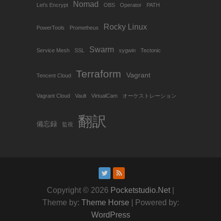
Nomad
Let's Encrypt
OBS
Operator
PATH
Rocky Linux
PowerTools
Prometheus
Swarm
Service Mesh
SSL
sygwin
Tectonic
Terraform
Vagrant
Tencent Cloud
Vagrant Cloud
Vault
VirtualCam
オーケストレーション
翻訳
備忘録
監視
Copyright © 2026
Pocketstudio.Net
|
Theme by:
Theme Horse
| Powered by:
WordPress