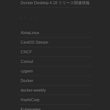
Docker Desktop 4.18 リリース関連情報
カテゴリ
AlmaLinux
CentOS Stream
CNCF
Consul
cygwin
Docker
docker-weekly
HashiCorp
Kubernetes