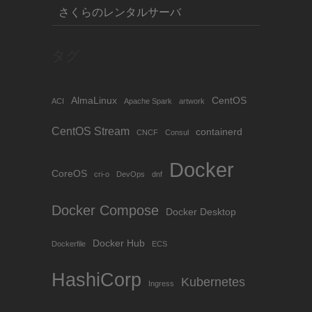
さくらのレンタルサーバ
タグ
AlmaLinux
CentOS
ACI
Apache Spark
artwork
CentOS Stream
containerd
CNCF
Consul
Docker
CoreOS
cri-o
DevOps
dnf
Docker Compose
Docker Desktop
Docker Hub
Dockerfile
ECS
HashiCorp
Kubernetes
Ingress