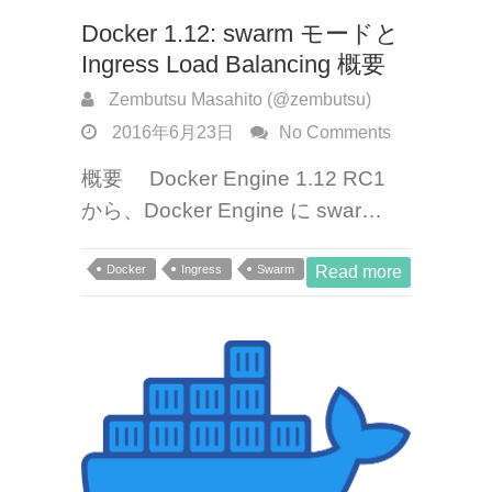
Docker 1.12: swarm モードと
Ingress Load Balancing 概要
Zembutsu Masahito (@zembutsu)
2016年6月23日
No Comments
概要 Docker Engine 1.12 RC1
から、Docker Engine に swar…
Docker
Ingress
Swarm
Read more