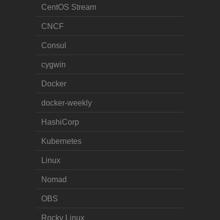
CentOS Stream
CNCF
Consul
cygwin
Docker
docker-weekly
HashiCorp
Kubernetes
Linux
Nomad
OBS
Rocky Linux