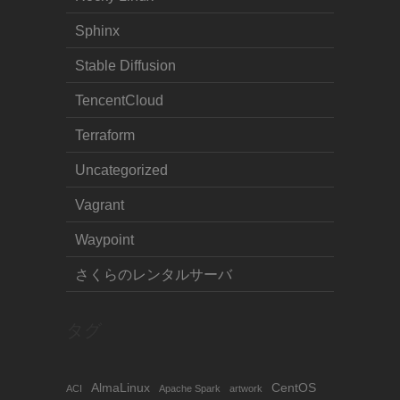
Sphinx
Stable Diffusion
TencentCloud
Terraform
Uncategorized
Vagrant
Waypoint
さくらのレンタルサーバ
タグ
AlmaLinux
CentOS
ACI
Apache Spark
artwork