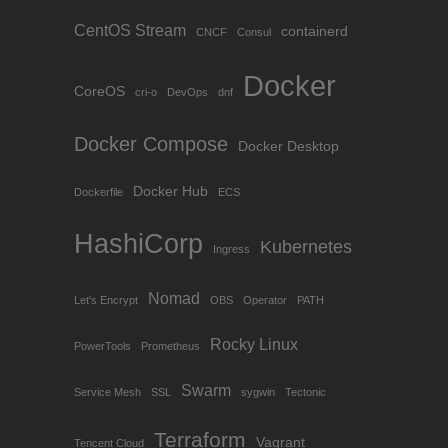
CentOS Stream
containerd
CNCF
Consul
Docker
CoreOS
cri-o
DevOps
dnf
Docker Compose
Docker Desktop
Docker Hub
Dockerfile
ECS
HashiCorp
Kubernetes
Ingress
Nomad
Let's Encrypt
OBS
Operator
PATH
Rocky Linux
PowerTools
Prometheus
Swarm
Service Mesh
SSL
sygwin
Tectonic
Terraform
Vagrant
Tencent Cloud