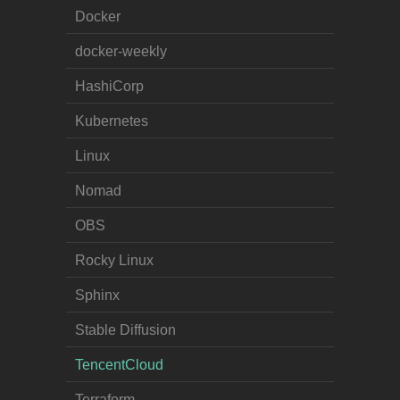
Docker
docker-weekly
HashiCorp
Kubernetes
Linux
Nomad
OBS
Rocky Linux
Sphinx
Stable Diffusion
TencentCloud
Terraform