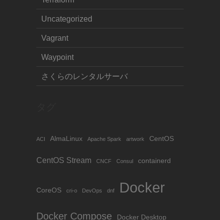
Uncategorized
Vagrant
Waypoint
さくらのレンタルサーバ
タグ
AlmaLinux
CentOS
ACI
Apache Spark
artwork
CentOS Stream
containerd
CNCF
Consul
Docker
CoreOS
cri-o
DevOps
dnf
Docker Compose
Docker Desktop