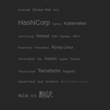
Docker Hub
Dockerfile
ECS
HashiCorp
Kubernetes
Ingress
Nomad
Let's Encrypt
OBS
Operator
PATH
Rocky Linux
PowerTools
Prometheus
Swarm
Service Mesh
SSL
sygwin
Tectonic
Terraform
Vagrant
Tencent Cloud
Vagrant Cloud
Vault
VirtualCam
オーケストレーション
翻訳
備忘録
監視