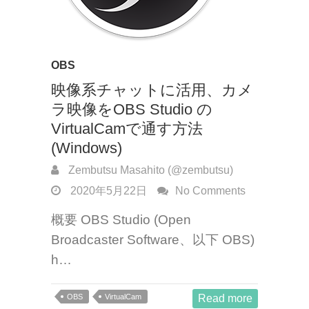
OBS
映像系チャットに活用、カメ
ラ映像をOBS Studio の
VirtualCamで通す方法
(Windows)
Zembutsu Masahito (@zembutsu)
2020年5月22日
No Comments
概要 OBS Studio (Open
Broadcaster Software、以下 OBS)
h…
OBS
VirtualCam
Read more