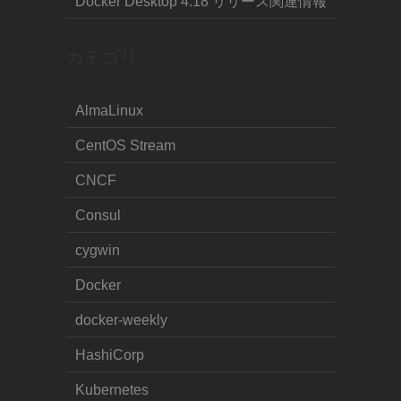
Docker Desktop 4.18 リリース関連情報
カテゴリ
AlmaLinux
CentOS Stream
CNCF
Consul
cygwin
Docker
docker-weekly
HashiCorp
Kubernetes