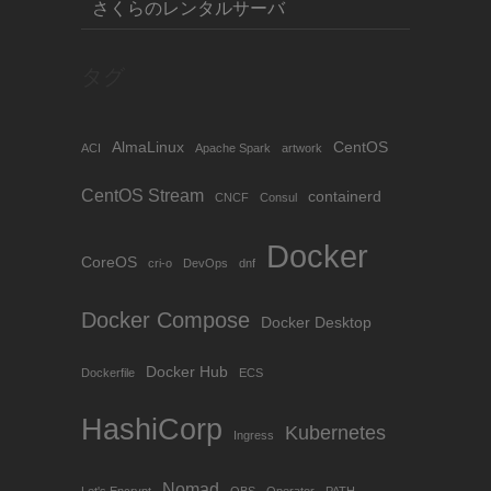
さくらのレンタルサーバ
タグ
AlmaLinux
CentOS
ACI
Apache Spark
artwork
CentOS Stream
containerd
CNCF
Consul
Docker
CoreOS
cri-o
DevOps
dnf
Docker Compose
Docker Desktop
Docker Hub
Dockerfile
ECS
HashiCorp
Kubernetes
Ingress
Nomad