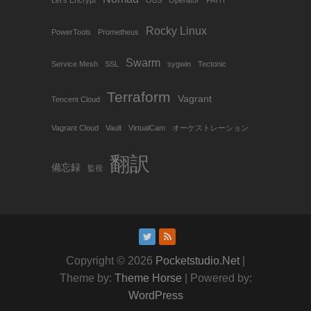
Let's Encrypt
OBS
Operator
PATH
Rocky Linux
PowerTools
Prometheus
Swarm
Service Mesh
SSL
sygwin
Tectonic
Terraform
Vagrant
Tencent Cloud
Vagrant Cloud
Vault
VirtualCam
オーケストレーション
翻訳
備忘録
監視
Copyright © 2026
Pocketstudio.Net
|
Theme by:
Theme Horse
| Powered by:
WordPress