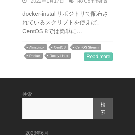
2022年1月17日
No Comments
docker-installリポジトリで配布さ
れているスクリプトを使えば、
CentOS 8では簡単に…
AlmaLinux
CentOS
CentOS Stream
Docker
Rocky Linux
Read more
検索
検
索
2023年6月