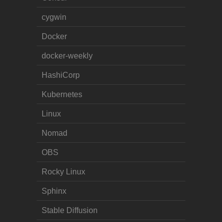
cygwin
Docker
docker-weekly
HashiCorp
Kubernetes
Linux
Nomad
OBS
Rocky Linux
Sphinx
Stable Diffusion