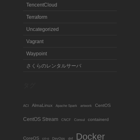
TencentCloud
Terraform
Uncategorized
Vagrant
Waypoint
さくらのレンタルサーバ
タグ
AlmaLinux
CentOS
ACI
Apache Spark
artwork
CentOS Stream
containerd
CNCF
Consul
Docker
CoreOS
cri-o
DevOps
dnf