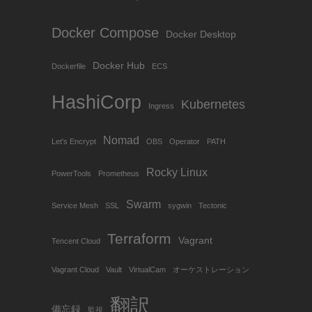
Docker Compose
Docker Desktop
Docker Hub
Dockerfile
ECS
HashiCorp
Kubernetes
Ingress
Nomad
Let's Encrypt
OBS
Operator
PATH
Rocky Linux
PowerTools
Prometheus
Swarm
Service Mesh
SSL
sygwin
Tectonic
Terraform
Vagrant
Tencent Cloud
Vagrant Cloud
Vault
VirtualCam
オーケストレーション
翻訳
備忘録
監視