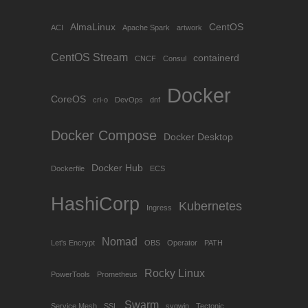
AlmaLinux
CentOS
ACI
Apache Spark
artwork
CentOS Stream
containerd
CNCF
Consul
Docker
CoreOS
cri-o
DevOps
dnf
Docker Compose
Docker Desktop
Docker Hub
Dockerfile
ECS
HashiCorp
Kubernetes
Ingress
Nomad
Let's Encrypt
OBS
Operator
PATH
Rocky Linux
PowerTools
Prometheus
Swarm
Service Mesh
SSL
sygwin
Tectonic