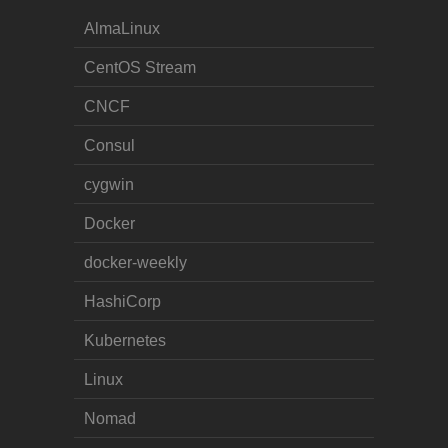
AlmaLinux
CentOS Stream
CNCF
Consul
cygwin
Docker
docker-weekly
HashiCorp
Kubernetes
Linux
Nomad