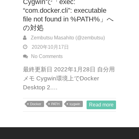
Cygwinで「exec:
“com.docker.cli”: executable
file not found in %PATH%」へ
の対処
Zembutsu Masahito (@zembutsu)
2020年10月17日
No Comments
最終更新日 2022年1月28日 自分用
メモ Cygwin環境上でDocker
Desktop 2.…
Docker
PATH
sygwin
Read more